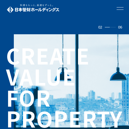
02
06
CREATE
VALUE
FOR
PROPERTY