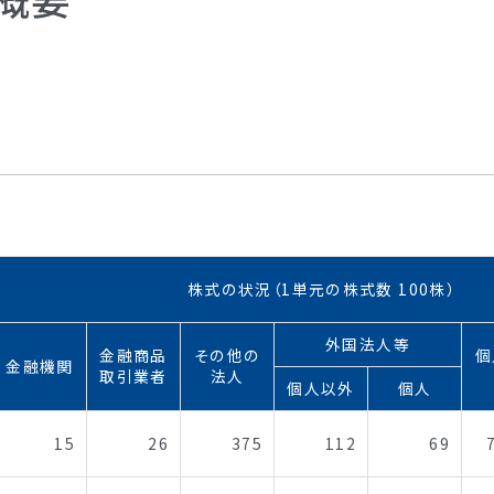
株式の状況（1単元の株式数 100株）
外国法人等
金融商品
その他の
個
金融機関
取引業者
法人
個人以外
個人
15
26
375
112
69