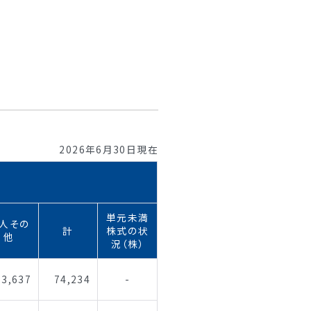
2026年6月30日現在
単元未満
人その
計
株式の状
他
況（株）
73,637
74,234
-