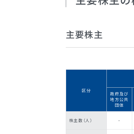
主要株主
区分
政府及び
地方公共
団体
株主数（人）
-