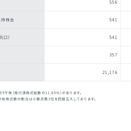
556
先持株会
541
託口）
541
357
21,176
9千株（発行済株式総数の11.80％）があります。
所有株式数の割合は小数点第3位を四捨五入しております。