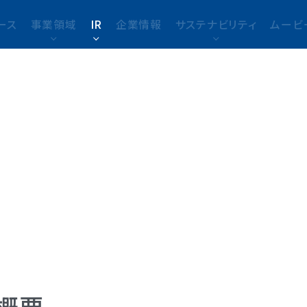
ース
事業領域
IR
企業情報
サステナビリティ
ムービ
概要