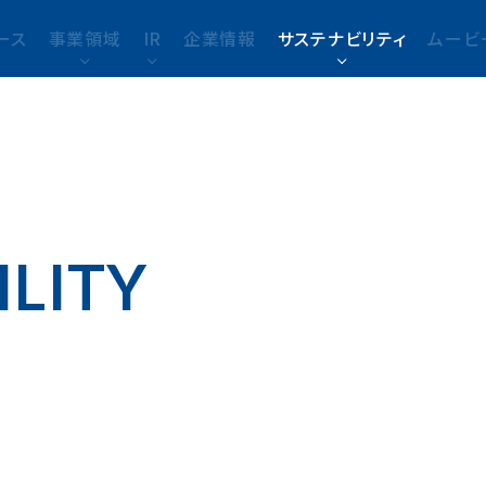
ース
事業領域
IR
企業情報
サステナビリティ
ムービ
ILITY