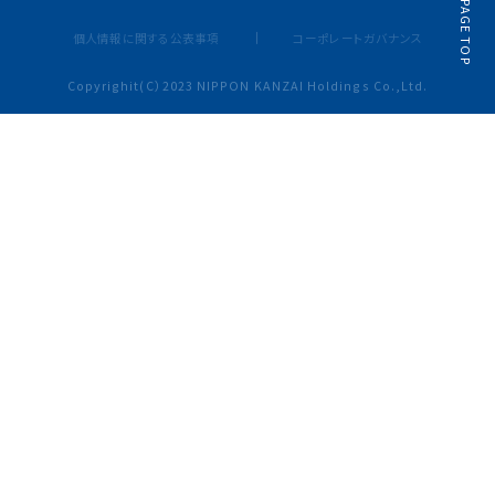
PAGE TOP
個人情報に関する公表事項
コーポレートガバナンス
Copyrighit(C）2023 NIPPON KANZAI Holdings Co.,Ltd.