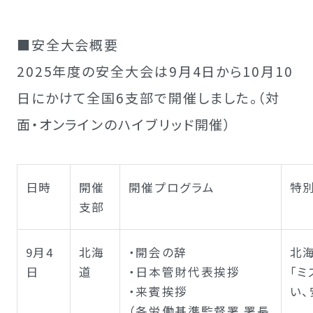
■安全大会概要
2025年度の安全大会は9月4日から10月10
日にかけて全国6支部で開催しました。（対
面・オンラインのハイブリッド開催）
日時
開催
開催プログラム
特
支部
9月4
北海
・開会の辞
北
日
道
・日本管財代表挨拶
「
・来賓挨拶
い
（各労働基準監督署 署長