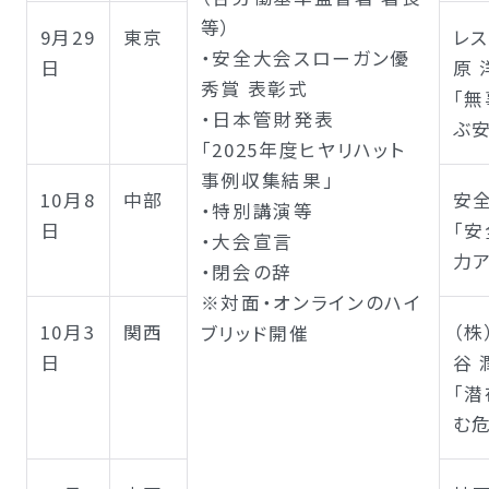
等）
9月29
東京
レス
・安全大会スローガン優
日
原 
秀賞 表彰式
「
・日本管財発表
ぶ
「2025年度ヒヤリハット
事例収集結果」
10月8
中部
安
・特別講演等
日
「
・大会宣言
力ア
・閉会の辞
※対面・オンラインのハイ
10月3
関西
（
ブリッド開催
日
谷 
「
む