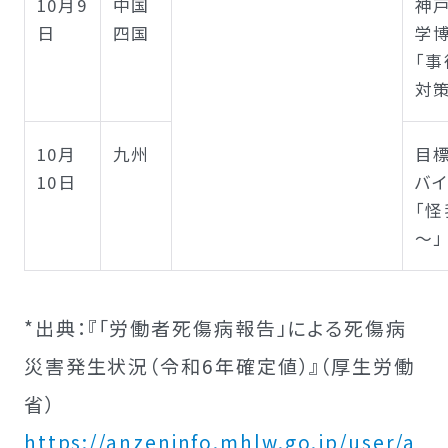
10月9
中国
神
日
四国
学
「事
対
10月
九州
目
10日
バ
「
～」
*出典：『「労働者死傷病報告」による死傷病
災害発生状況（令和6年確定値）』（厚生労働
省）
https://anzeninfo.mhlw.go.jp/user/a